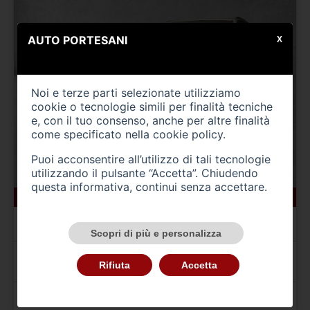
AUTO PORTESANI
X
Noi e terze parti selezionate utilizziamo
cookie o tecnologie simili per finalità tecniche
e, con il tuo consenso, anche per altre finalità
come specificato nella
cookie policy
.
Puoi acconsentire all’utilizzo di tali tecnologie
utilizzando il pulsante “Accetta”. Chiudendo
questa informativa, continui senza accettare.
275500 km
gasolio
07/2012
AUDI A4 4ª serie
A4 Avant 2.0 TDI 177CV mult. Business S LINE
Scopri di più e personalizza
A
342,00
€ al mese per 24 mesi
Rifiuta
Accetta
TAN 8,00 % TAEG 8.33 % Anticipo 840,00 €
Prezzo 8.400,00 €