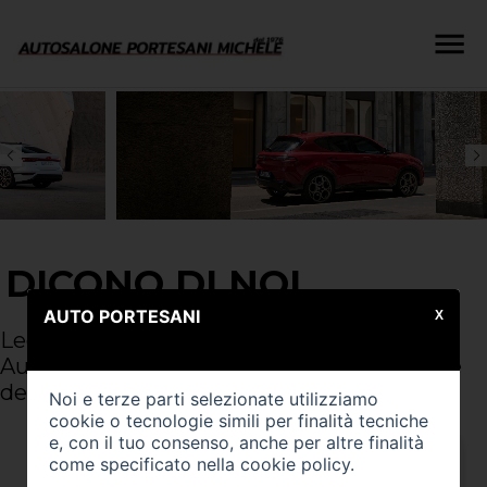
DICONO DI NOI
AUTO PORTESANI
X
Leggi le recensioni di chi ha scelto
AutoPortesani. La fiducia e la soddisfazione
dei nostri clienti.
Noi e terze parti selezionate utilizziamo
cookie o tecnologie simili per finalità tecniche
e, con il tuo consenso, anche per altre finalità
come specificato nella
cookie policy
.