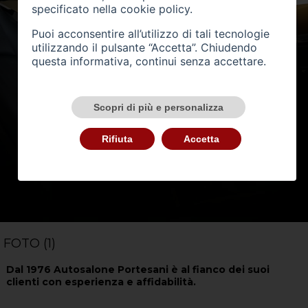
specificato nella
cookie policy
.
Puoi acconsentire all’utilizzo di tali tecnologie
utilizzando il pulsante “Accetta”. Chiudendo
questa informativa, continui senza accettare.
Scopri di più e personalizza
Rifiuta
Accetta
FOTO (1)
Dal 1976 Autosalone Portesani è al fianco dei suoi
clienti con esperienza e affidabilità.