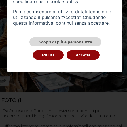
specificato nella
cookie policy
.
Puoi acconsentire all’utilizzo di tali tecnologie
utilizzando il pulsante “Accetta”. Chiudendo
questa informativa, continui senza accettare.
Scopri di più e personalizza
Rifiuta
Accetta
FOTO (1)
Da Autosalone Portesani i servizi sono pensati per
accompagnarti in ogni momento della vita della tua auto.
Offriamo interventi completi e professionali che spaziano dai